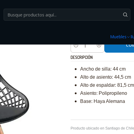
Inicio
Muebles
Sillas
Silla Eames Mesh Single - Negro / Blanco
|
Silla Eames Mesh Single
Muebles
I
CO
Cantidad
DESCRIPCIÓN
Ancho de silla: 44 cm
Alto de asiento: 44,5 cm
Alto de espaldar: 81,5 cm
Asiento: Polipropileno
Base: Haya Alemana
Producto ubicado en Santiago de Chile