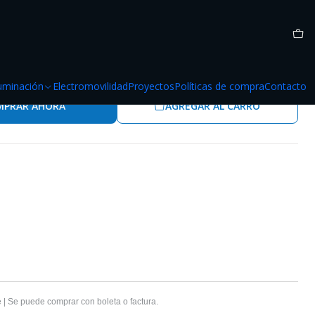
 - Negro / Blanco
luminación
Electromovilidad
Proyectos
Políticas de compra
Contacto
MPRAR AHORA
AGREGAR AL CARRO
 | Se puede comprar con boleta o factura.