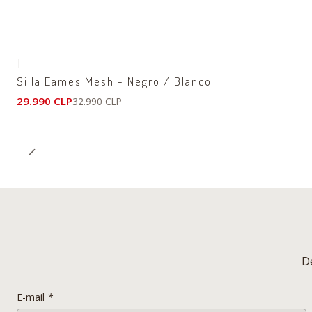
|
-9%
OFF
Silla Eames Mesh - Negro / Blanco
29.990 CLP
32.990 CLP
D
E-mail
*