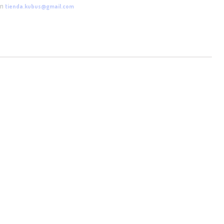
tienda.kubus@gmail.com
en
S EN LAS FOTOS PUEDEN VARIAR SEGUN CONDICIONES DE LUZ