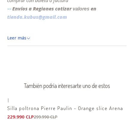
comprar con boleta o factura
Envíos a Regiones cotizar
en
valores
>>
tienda.kubus@gmail.com
__________________________________________________________________
Leer más
__________________________________________________________________
_________________
* LOS COLORES DE LOS PRODUCTOS EN LAS FOTOS
PUEDEN VARIAR SEGUN CONDICIONES DE LUZ TEXTURA Y
MATERIALIDAD.
También podría interesarte uno de estos
|
-23%
OFF
Silla poltrona Pierre Paulin - Orange slice Arena
229.990 CLP
299.990 CLP