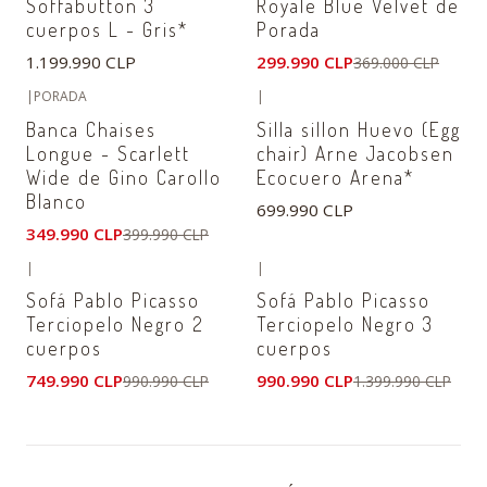
Soffabutton 3
Royale Blue Velvet de
cuerpos L - Gris*
Porada
1.199.990 CLP
299.990 CLP
369.000 CLP
|
PORADA
|
-13%
OFF
No disponible
Banca Chaises
Silla sillon Huevo (Egg
Agotado
Longue - Scarlett
chair) Arne Jacobsen
Wide de Gino Carollo
Ecocuero Arena*
Blanco
699.990 CLP
349.990 CLP
399.990 CLP
|
|
-24%
OFF
-29%
OFF
Sofá Pablo Picasso
Sofá Pablo Picasso
No disponible
No disponible
Terciopelo Negro 2
Terciopelo Negro 3
cuerpos
cuerpos
749.990 CLP
990.990 CLP
990.990 CLP
1.399.990 CLP