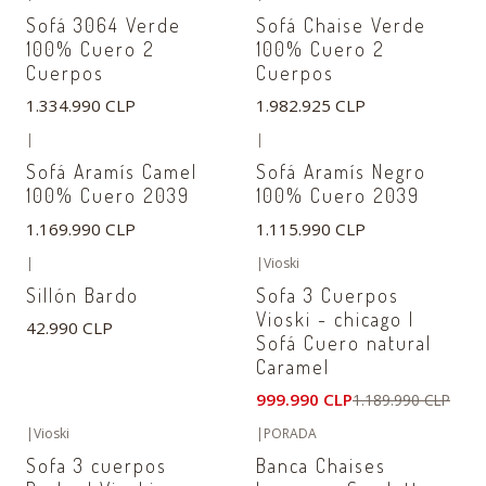
Agotado
Sofá 3064 Verde
Sofá Chaise Verde
100% Cuero 2
100% Cuero 2
Cuerpos
Cuerpos
1.334.990 CLP
1.982.925 CLP
|
|
Sofá Aramís Camel
Sofá Aramís Negro
100% Cuero 2039
100% Cuero 2039
1.169.990 CLP
1.115.990 CLP
|
|
Vioski
-16%
OFF
Sillón Bardo
Sofa 3 Cuerpos
Agotado
Vioski - chicago I
42.990 CLP
Sofá Cuero natural
Caramel
999.990 CLP
1.189.990 CLP
|
Vioski
|
PORADA
-50%
OFF
-38%
OFF
Sofa 3 cuerpos
Banca Chaises