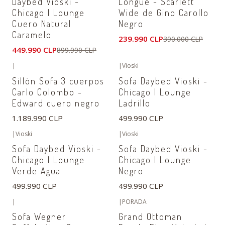
Daybed Vioski -
Longue - Scarlett
Chicago I Lounge
Wide de Gino Carollo
Cuero Natural
Negro
Caramelo
239.990 CLP
390.000 CLP
449.990 CLP
899.990 CLP
|
|
Vioski
No disponible
Sillón Sofa 3 cuerpos
Sofa Daybed Vioski -
Carlo Colombo -
Chicago I Lounge
Edward cuero negro
Ladrillo
1.189.990 CLP
499.990 CLP
|
Vioski
|
Vioski
Sofa Daybed Vioski -
Sofa Daybed Vioski -
Chicago I Lounge
Chicago I Lounge
Verde Agua
Negro
499.990 CLP
499.990 CLP
|
|
PORADA
-19%
OFF
No disponible
Sofa Wegner
Grand Ottoman