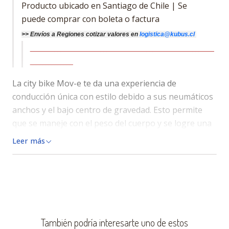
Producto ubicado en Santiago de Chile | Se
puede comprar con boleta o factura
>>
Envíos a Regiones cotizar
valores
en
logistica@kubus.cl
____________________________________________________________
______________
La city bike Mov-e te da una experiencia de
conducción única con estilo debido a sus neumáticos
anchos y el bajo centro de gravedad. Esto permite
que se maneje con el peso del cuerpo y se logre una
conducción estable incluso a baja velocidad. También
Leer más
se mantiene en en superficies planas por sí mismo y
gracias al soporte de nuevo diseño, puede estacionar
el Mov-e de manera fácil y segura.
El diseño se centra en la simplicidad y alta calidad Es
un excelente transporte para ir al trabajo, de
También podría interesarte uno de estos