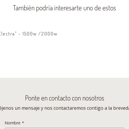
También podría interesarte uno de estos
* Promedio con conductor 6
** Modelos Electra S, ST y
"Electra" - 1500w /2000w
Especificaciones Técnicas 
- Llaves
2
- Modos de conducción
3 (E
- Batería
Litio
- Voltaje y capacidad
60V 
Ponte en contacto con nosotros
- Potencia de motor
150
éjenos un mensaje y nos contactaremos contigo a la breved
- Velocidad máxima
50 K
- Autonomía
70 K
Nombre
*
- Frenos
Disco