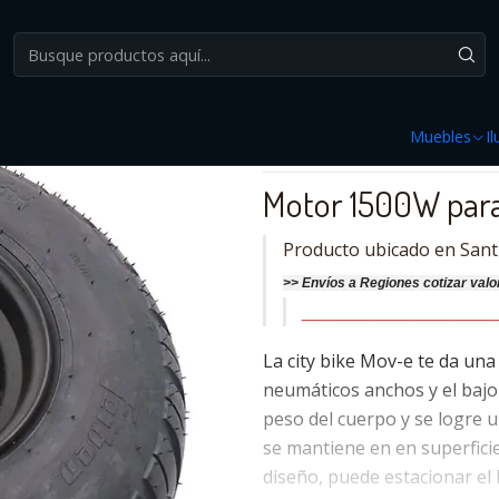
lectromovilidad
Motor Scooter Citybike Citycoco Mov-e "Electra" 
|
Motor Scooter Citybike 
Muebles
I
DESCRIPCIÓN
Motor 1500W para 
Producto ubicado en Sant
>>
Envíos a Regiones cotizar
valo
_____________________________
La city bike Mov-e te da una
neumáticos anchos y el bajo
peso del cuerpo y se logre 
se mantiene en en superfici
diseño, puede estacionar el