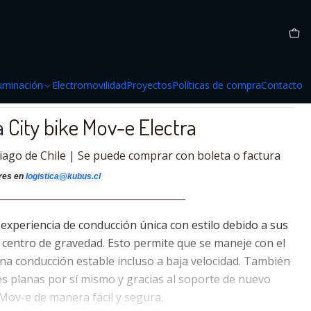
- 1500w-
Citycoco Mov-e "Electra" - 1500w-
luminación
Electromovilidad
Proyectos
Políticas de compra
Contacto
City bike Mov-e Electra
iago de Chile | Se puede comprar con boleta o factura
res
en
logistica@kubus.cl
_____________________________________________
 experiencia de conducción única con estilo debido a sus
 centro de gravedad. Esto permite que se maneje con el
una conducción estable incluso a baja velocidad. También
es planas por sí mismo y gracias al soporte de nuevo
 Mov-e de manera fácil y segura.