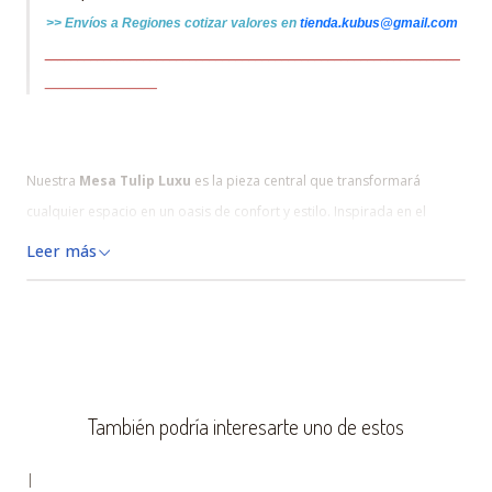
>>
Envíos a Regiones cotizar
valores
en
tienda.kubus@gmail.com
_______________________________________________________________
_________________
Nuestra
Mesa Tulip Luxu
es la pieza central que transformará
cualquier espacio en un oasis de confort y estilo. Inspirada en el
icónico diseño de
Eero Saarinen
, esta mesa combina líneas suaves
Leer más
con un acabado impecable, adaptándose a cualquier ambiente,
desde una sofisticada sala de estar hasta un acogedor rincón de
lectura. Perfecta para cafeterías, salas de estar, cocinas, balcones y
restaurantes.
También podría interesarte uno de estos
Eero Saarinen
|