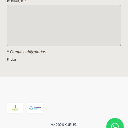
Mensaje
*
- Capacidad
2-4
- Apilables
No
_________________________________________________________
________________________________________________
____
* Campos obligatorios
* LOS COLORES DE LOS PRODUCTOS EN LAS FOTOS PUEDEN
VARIAR SEGUN CONDICIONES DE LUZ TEXTURA Y MATERIALIDAD.
2026 KUBUS.