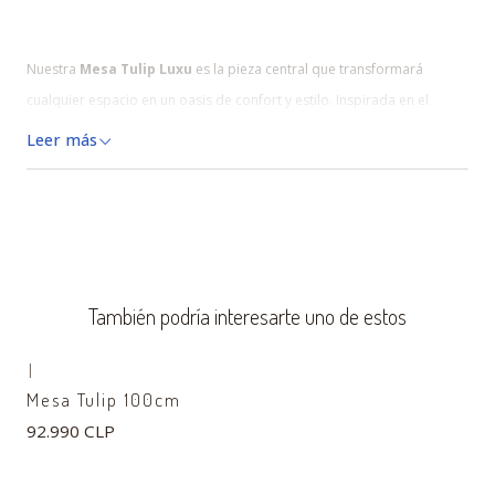
Nuestra
Mesa Tulip Luxu
es la pieza central que transformará
cualquier espacio en un oasis de confort y estilo. Inspirada en el
icónico diseño de
Eero Saarinen
, esta mesa combina líneas suaves
Leer más
con un acabado impecable, adaptándose a cualquier ambiente,
desde una sofisticada sala de estar hasta un acogedor rincón de
lectura. Perfecta para cafeterías, salas de estar, cocinas, balcones y
restaurantes.
También podría interesarte uno de estos
Eero Saarinen
|
Mesa Tulip 100cm
Eero Saarinen fue un renombrado arquitecto y
92.990 CLP
diseñador finlandés-estadounidense, conocido por
sus diseños revolucionarios de muebles y arquitectura