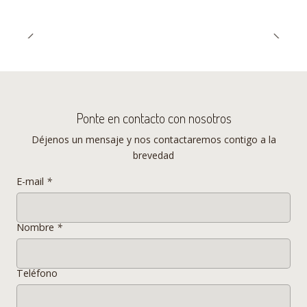
expresivas, además de continuar en el inconsciente colectivo como un
clásico del diseño. Déjate conquistar por su diseño y comodidad, e
integra esta pieza única a tu rincón favorito.
Eero Saarinen
Eero Saarinen (20 de agosto de
Ponte en contacto con nosotros
1910 - 1 de septiembre de 1961)
Déjenos un mensaje y nos contactaremos contigo a la
fue un arquitecto estadounidense
brevedad
nacido en Kirkkonummi, Finlandia.
Mientras estuvo en EEUU Saarinen
E-mail
*
trabajo como arquitecto, y luego
de un tiempo y varios trabajos, en
Nombre
*
el año 1957 presentó la línea Tulip
a través de la firma de sus amigos
Teléfono
los Knoll.
Especificaciones Mesa Tulip