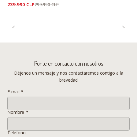
conferencias sobre diseño
239.990 CLP
299.990 CLP
industrial en Italia, Israel,
Grecia, Portugal, Eslovenia y
Ucrania.
Sus diseños han sido
expuestos en museos y
exposiciones de diseño y arte
contemporáneo: "Design
Ponte en contacto con nosotros
miroir du sieclè" (París, 1993);
Déjenos un mensaje y nos contactaremos contigo a la
"Im neuen Museo Weserburg
brevedad
Bremen" (1995); Museo de
E-mail
*
Artes Aplicadas de Colonia
(1996). Ha realizado diseños
Nombre
*
de mobiliario e iluminación
para empresas italianas.
Teléfono
Especificaciones Sillón Edward