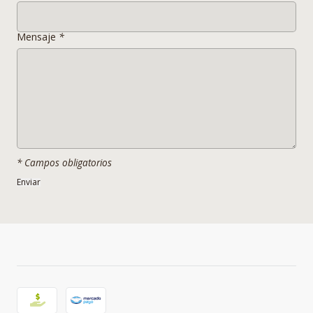
- Material Base
Terciopelo
- Material Patas
Acero inoxidable
Mensaje
*
- Color
Bermellón*
- Peso
-
- Tamaño
220 x 86 x 70 cms
- Altura de asiento
-
- Apilables
NO
- Extras
-
* Campos obligatorios
______________________________________________________
___________________________________________________
___
_______
* LOS COLORES DE LOS PRODUCTOS EN LAS FOTOS PUEDEN
VARIAR SEGUN CONDICIONES DE LUZ TEXTURA Y