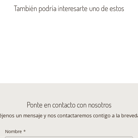
proces
También podría interesarte uno de estos
perman
inglés
método
En 1927
toda u
famos
conver
Especificaciones Sillas Eame
- Material Base
Acero Ga
- Material Patas
Acero ga
Ponte en contacto con nosotros
- Color
Blanco
- Peso
3,5 Kg c/
éjenos un mensaje y nos contactaremos contigo a la breved
- Tamaño
44 x 50 x
- Altura de asiento
46 cms
Nombre
*