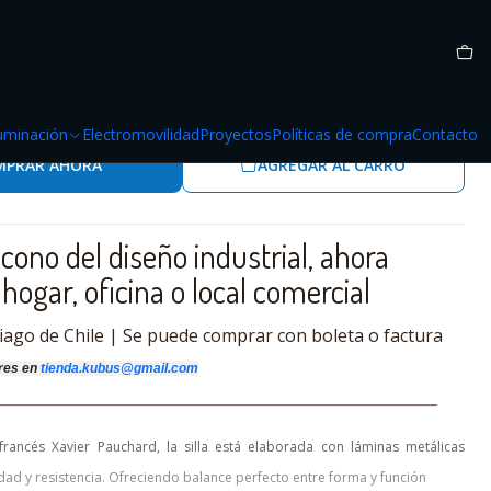
olor Blanco Matte
luminación
Electromovilidad
Proyectos
Políticas de compra
Contacto
MPRAR AHORA
AGREGAR AL CARRO
n icono del diseño industrial, ahora
hogar, oficina o local comercial
iago de Chile | Se puede comprar con boleta o factura
res
en
tienda.kubus@gmail.com
_______________________________________________________________
__
__
ancés Xavier Pauchard, la silla está elaborada con láminas metálicas
dad y resistencia. Ofreciendo balance perfecto entre forma y función