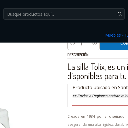
Inicio
Muebles
Sillas
Silla Tolix Color Metal Color Blanco Matte
|
Silla Tolix Color Metal C
Muebles
I
CO
Cantidad
DESCRIPCIÓN
La silla Tolix, es u
disponibles para tu 
Producto ubicado en Sant
>>
Envíos a Regiones cotizar
valo
________________________________
Creada en 1934 por el diseñador fr
asegurando una alta rigidez, durabili