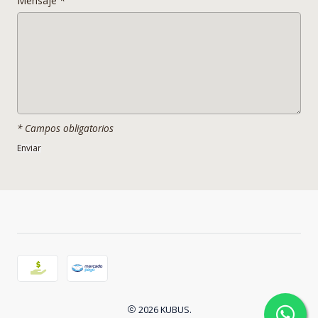
Mensaje
*
________________________________________________________
_________________________________________________
________
__
* LOS COLORES DE LOS PRODUCTOS EN LAS FOTOS PUEDEN
VARIAR SEGUN CONDICIONES DE LUZ TEXTURA Y MATERIALIDAD.
* Campos obligatorios
2026 KUBUS.