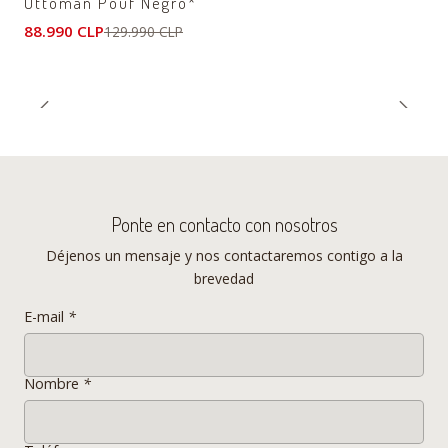
Ottoman Pouf Negro*
88.990 CLP
129.990 CLP
Especificaciones Ottoman
- Material Base
Cuero sintético
- Material Patas
Acero inoxidable
- Color
Blanco*
- Peso
-
- Tamaño
60 x 45 x 43 cms
Ponte en contacto con nosotros
- Altura de asiento
-
Déjenos un mensaje y nos contactaremos contigo a la
- Apilables
NO
brevedad
- Extras
NO
E-mail
*
_________________________________________________________
Nombre
*
________________________________________________
_________
_