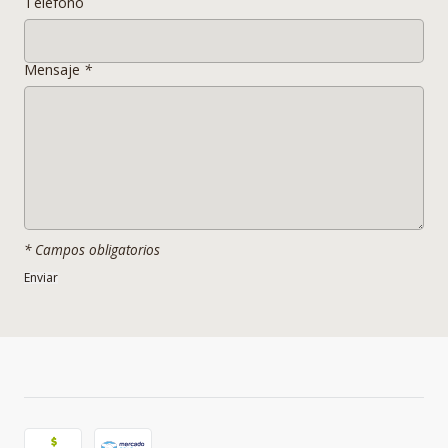
Teléfono
* LOS COLORES DE LOS PRODUCTOS EN LAS FOTOS PUEDEN
VARIAR SEGUN CONDICIONES DE LUZ TEXTURA Y MATERIALIDAD.
Mensaje
*
* Campos obligatorios