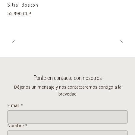
diario. Ideal para usar en el salón, el comedor o cualquier espacio de
Sitial Boston
descanso.
55.990 CLP
Especificaciones del Sitial Oporto
- Asiento
Tapizado en felpa
- Patas
Madera
- Color
Beige, Negro, Gris
- Tamaño
43 x 44 x 91 cm
- Altura de asiento
47 cms
- Apilables
Sí
Ponte en contacto con nosotros
Déjenos un mensaje y nos contactaremos contigo a la
brevedad
________________________________________________________
_________________________________________________
________
E-mail
*
__
Nombre
*
* LOS COLORES DE LOS PRODUCTOS EN LAS FOTOS PUEDEN