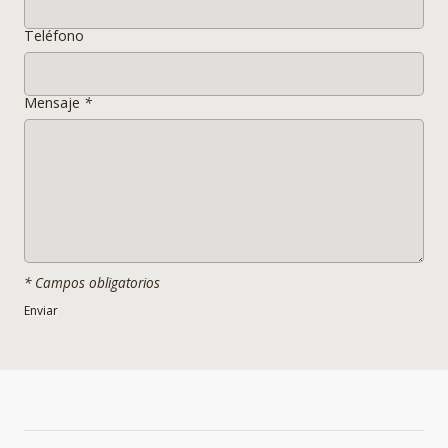
VARIAR SEGUN CONDICIONES DE LUZ TEXTURA Y MATERIALIDAD.
Teléfono
Mensaje
*
* Campos obligatorios