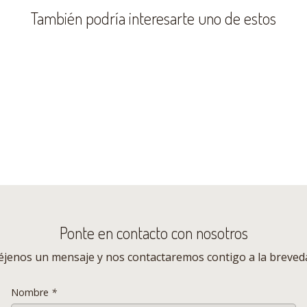
También podría interesarte uno de estos
Especificaciones Sillas Eame
- Material Base
Polipropi
- Material Patas
Metal ele
- Color
Beige*
- Peso
3,5 Kg c/
- Tamaño
44 x 50 x
- Altura de asiento
44 cms
- Apilables
NO
- Extras
Hardwar
Ponte en contacto con nosotros
_____________________________
éjenos un mensaje y nos contactaremos contigo a la breved
_______________
__________
Nombre
*
* LOS COLORES DE LOS PRODUCTO