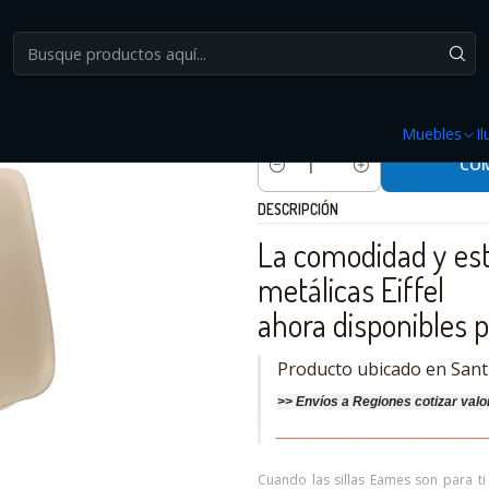
nicio
Muebles
Sillas
Silla Eames DSR Beige con patas metal EIFF
|
Silla Eames DSR Beige 
Muebles
I
CO
Cantidad
DESCRIPCIÓN
La comodidad y est
metálicas Eiffel
ahora disponibles p
Producto ubicado en Sant
>>
Envíos a Regiones cotizar
valo
________________________________
Cuando las sillas Eames son para ti