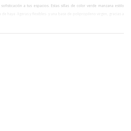
fisticación a tus espacios. Estas sillas de color verde manzana estilo
e haya -ligeras y flexibles- y una base de polipropileno virgen, gracias a
y a diferencia de la competencia- vienen semi armadas, solo debe unirse la
Ray Kaiser crearon las sillas DSW: las primeras sillas plásticas de diseño
toque especial a tus espacios con una silla Eames. Y si eres de los más
s y modelos, y tendrás como resultado un aire audaz y ecléctico.
Charles Eames
Charles Eames (17 de junio de 1907 - 21 de agosto de 1978) fue un
arquitecto, diseñador y director de cine norteamericano. Junto a su
esposa Ray, es responsable de numerosos diseños convertidos ya en
clásicos del siglo XX. Nació en Saint Louis, Missouri y estudió
arquitectura en la Universidad Washington en San Luis.