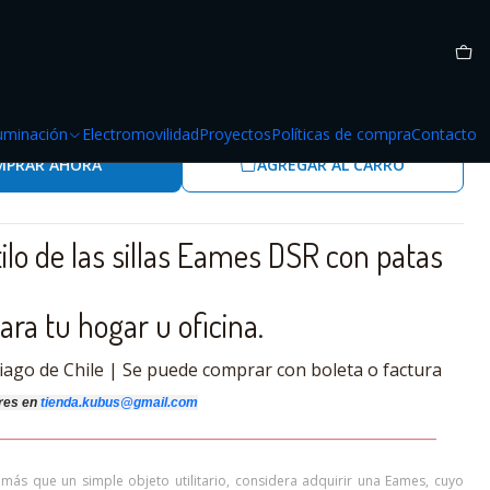
EL
con patas metal EIFFEL
luminación
Electromovilidad
Proyectos
Políticas de compra
Contacto
MPRAR AHORA
AGREGAR AL CARRO
ilo de las sillas Eames DSR con patas
ara tu hogar u oficina.
iago de Chile | Se puede comprar con boleta o factura
res
en
tienda.kubus@gmail.com
_______________________________________________________________
__
__
 más que un simple objeto utilitario, considera adquirir una Eames, cuyo