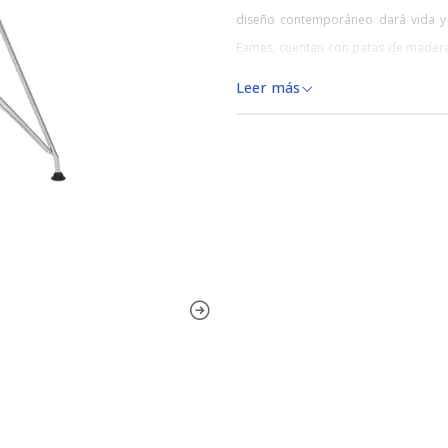
diseño contemporáneo dará vida y so
Eames, cuentan con patas de madera d
lo cual no se deforman con el calor.
Leer más
Además, para facilitarte el trabajo –
base con las patas. Charles Eames y 
industrializado. Anímate y dale un 
osados, juégatela por mezclar colore