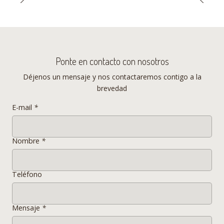
arquitecta danesa Stine Gam y
Enrico Fratesi, también arquitecto
nacido en Pesaro, Italia, forma el
singular estudio de diseño
Ponte en contacto con nosotros
GamFratesi. Un impulso creativo
de tradición y renovación en un
Déjenos un mensaje y nos contactaremos contigo a la
brevedad
enfoque experimental, a partir de
materiales y técnicas de
E-mail
*
concepto artesanal. Un doble
fondo clásico basado en el
Nombre
*
mobiliario danés más auténtico,
así como el acercamiento
intelectual y conceptual italiano.
Teléfono
Comprenden el espíritu genuino
de la tradición. A partir de esta
Mensaje
*
filosofía intercultural crean