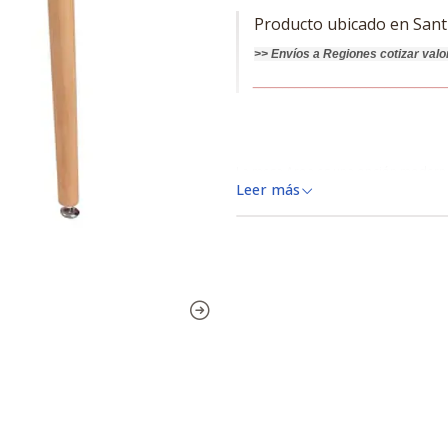
Producto ubicado en Sant
>>
Envíos a Regiones cotizar
valo
________________________________
La mesa Aroa es una opción moderna q
Leer más
color. Con un diseño limpio y contem
espacios pequeños. Su construcción c
cubierta de melamina garantiza durab
negro o blanco, esta mesa aportará es
Especificaciones de la Mesa A
- Cubierta
Madera / Negro 
- Patas
Madera natural