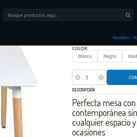
Inicio
Muebles
Mesas
Mesa Aroa 80x80
|
Mesa Aroa 80x80
Muebles
I
COLOR:
Blanco
Negro
Mad
CO
Cantidad
DESCRIPCIÓN
Perfecta mesa con 
contemporánea sin
cualquier espacio y
ocasiones