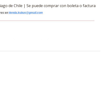
iago de Chile | Se puede comprar con boleta o factura
res
en
tienda.kubus@gmail.com
_______________________________________________________________
__
__
ue se adapta a diversos estilos decorativos gracias a sus variantes de
poráneo, su tamaño compacto la convierte en la elección ideal para
on patas de madera asegura estabilidad y resistencia, mientras que la
ilidad y fácil mantenimiento. Ya sea que prefieras un acabado en madera,
tilo y funcionalidad a cualquier espacio.
roa
/ Blanco