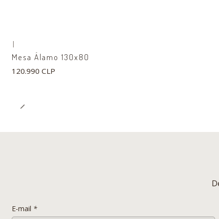
|
Mesa Álamo 130x80
120.990 CLP
D
E-mail
*