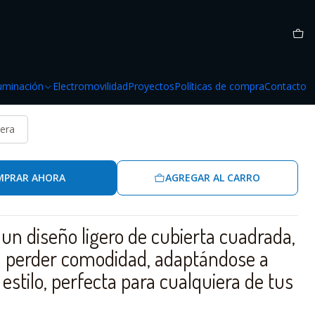
luminación
Electromovilidad
Proyectos
Políticas de compra
Contacto
era
MPRAR AHORA
AGREGAR AL CARRO
un diseño ligero de cubierta cuadrada,
 perder comodidad, adaptándose a
 estilo, perfecta para cualquiera de tus