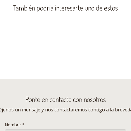
- Tamaño
80 x 80 x h-76 c
También podría interesarte uno de estos
- Apilables
SI
- Capacidad
2 - 4 asientos
_____________________________
_______________
__________
* LOS COLORES DE LOS PRODUCTO
TEXTURA Y MATERIALIDAD.
Ponte en contacto con nosotros
éjenos un mensaje y nos contactaremos contigo a la breved
Nombre
*