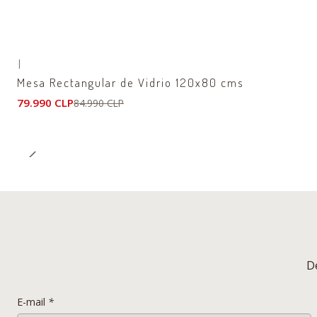
|
-6%
OFF
Mesa Rectangular de Vidrio 120x80 cms
79.990 CLP
84.990 CLP
D
E-mail
*