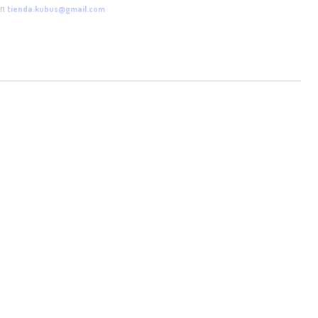
tienda.kubus@gmail.com
en
S EN LAS FOTOS PUEDEN VARIAR SEGUN CONDICIONES DE LUZ