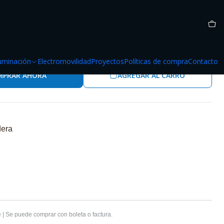
o Quadra 120x80
luminación
Electromovilidad
Proyectos
Políticas de compra
Contacto
MPRAR AHORA
AGREGAR AL CARRO
dera
 | Se puede comprar con boleta o factura.