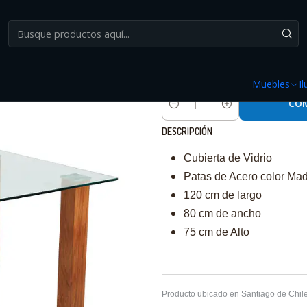
Inicio
Muebles
Mesas
Mesa de comedor vidrio Quadra 120x80
|
Mesa de comedor vidri
Muebles
I
CO
Cantidad
DESCRIPCIÓN
Cubierta de Vidrio
Patas de Acero color Ma
120 cm de largo
80 cm de ancho
75 cm de Alto
Producto ubicado en Santiago de Chile