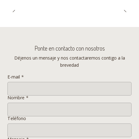
- Apilables
SI
-
Comodidad para 6 personas
Capacidad
Ponte en contacto con nosotros
________________________________________________________
_________________________________________________
________
Déjenos un mensaje y nos contactaremos contigo a la
__
brevedad
E-mail
*
* LOS COLORES DE LOS PRODUCTOS EN LAS FOTOS PUEDEN
VARIAR SEGUN CONDICIONES DE LUZ TEXTURA Y MATERIALIDAD.
Nombre
*
Teléfono