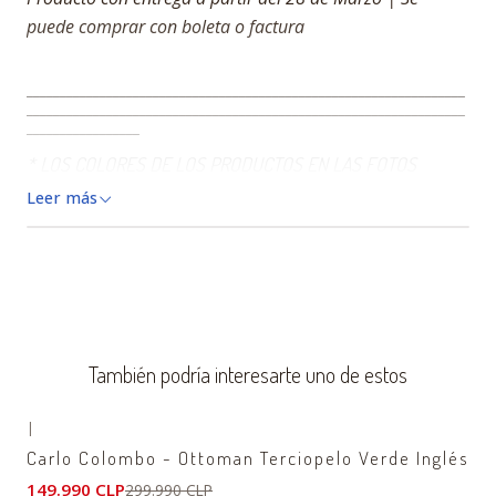
puede comprar con boleta o factura
__________________________________________________________________
__________________________________________________________________
_________________
* LOS COLORES DE LOS PRODUCTOS EN LAS FOTOS
PUEDEN VARIAR SEGUN CONDICIONES DE LUZ TEXTURA Y
Leer más
MATERIALIDAD.
También podría interesarte uno de estos
|
-50%
OFF
Carlo Colombo - Ottoman Terciopelo Verde Inglés
149.990 CLP
299.990 CLP